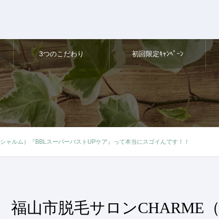
3つのこだわり
初回限定ｷｬﾝﾍﾟｰﾝ
（シャルム）『BBLスーパーバストUPケア』って本当にスゴイんです！！
福山市脱毛サロンCHARME