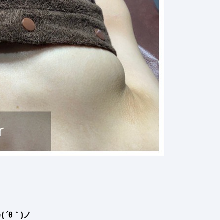
´θ｀)ノ