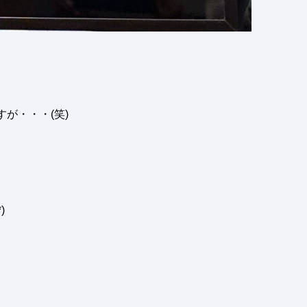
が・・・(笑)
)