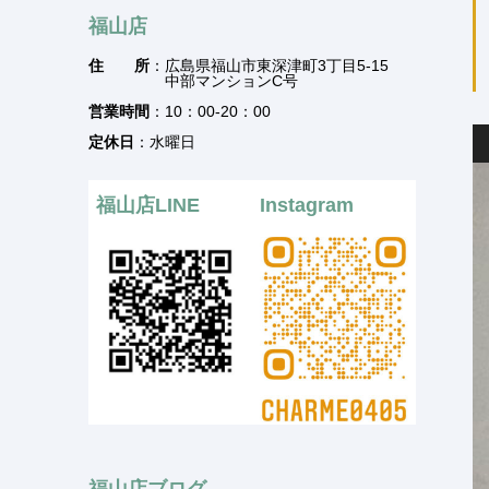
福山店
住 所
：広島県福山市東深津町3丁目5-15
中部マンションC号
営業時間
：10：00-20：00
定休日
：水曜日
福山店LINE
Instagram
福山店ブログ