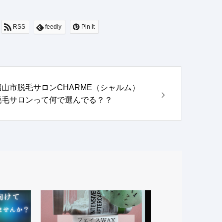
RSS
feedly
Pin it
福山市脱毛サロンCHARME（シャルム）
脱毛サロンって何で選んでる？？