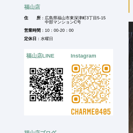
福山店
住 所
：広島県福山市東深津町3丁目5-15
中部マンションC号
営業時間
：10：00-20：00
定休日
：水曜日
福山店LINE
Instagram
福山店ブログ