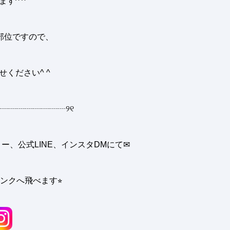
ます
^ ^
部位ですので、
せください
^ ^
┈┈┈┈┈┈┈┈
୨୧
、公式LINE、インスタDMにて✉︎
ンクへ飛べます⭐︎