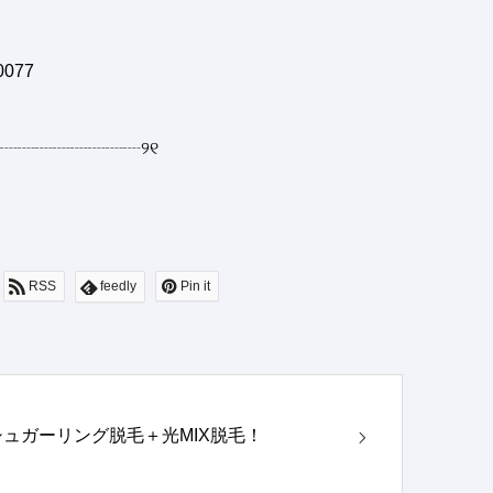
0077
┈┈┈┈┈┈┈┈
୨୧
RSS
feedly
Pin it
シュガーリング脱毛＋光MIX脱毛！