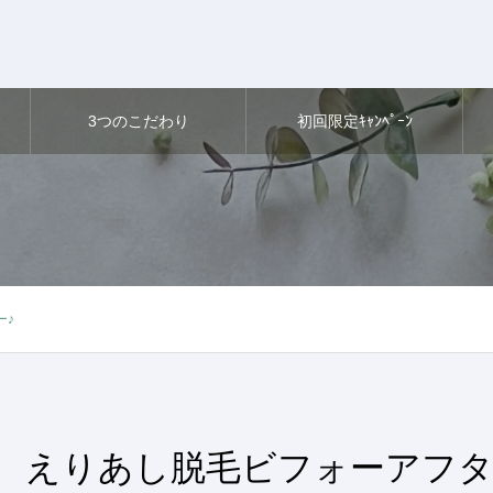
3つのこだわり
初回限定ｷｬﾝﾍﾟｰﾝ
ー♪
えりあし脱毛ビフォーアフタ