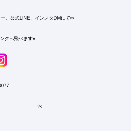
、公式LINE、インスタDMにて✉︎
ンクへ飛べます⭐︎
0077
┈┈┈┈┈┈┈┈
୨୧