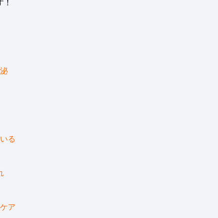
す
！
泌
いる
れ
ケア