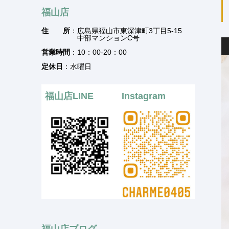
福山店
住 所
：広島県福山市東深津町3丁目5-15
中部マンションC号
営業時間
：10：00-20：00
定休日
：水曜日
福山店LINE
Instagram
福山店ブログ