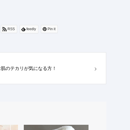
RSS
feedly
Pin it
お肌のテカリが気になる方！