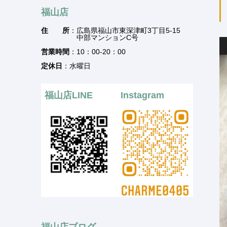
福山店
住 所
：広島県福山市東深津町3丁目5-15
中部マンションC号
営業時間
：10：00-20：00
定休日
：水曜日
福山店LINE
Instagram
福山店ブログ