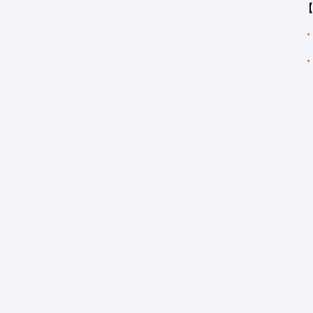
【
・
・