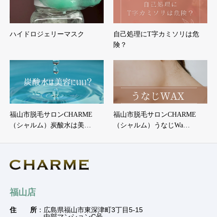
ハイドロジェリーマスク
自己処理にT字カミソリは危
険？
福山市脱毛サロンCHARME
福山市脱毛サロンCHARME
（シャルム）炭酸水は美…
（シャルム）うなじWa…
福山店
住 所
：広島県福山市東深津町3丁目5-15
中部マンションC号