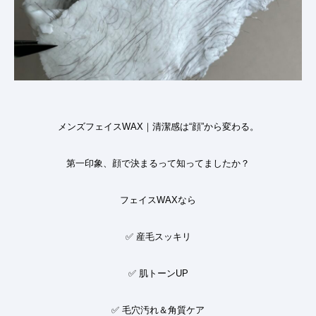
メンズフェイス
WAX
｜清潔感は
“
顔
”
から変わる。
第一印象、顔で決まるって知ってましたか？
フェイス
WAX
なら
✅
産毛スッキリ
✅
肌トーン
UP
✅
毛穴汚れ＆角質ケア