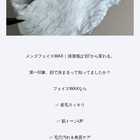
メンズフェイス
WAX
｜清潔感は
“
顔
”
から変わる。
第一印象、顔で決まるって知ってましたか？
フェイス
WAX
なら
✅
産毛スッキリ
✅
肌トーン
UP
✅
毛穴汚れ＆角質ケア