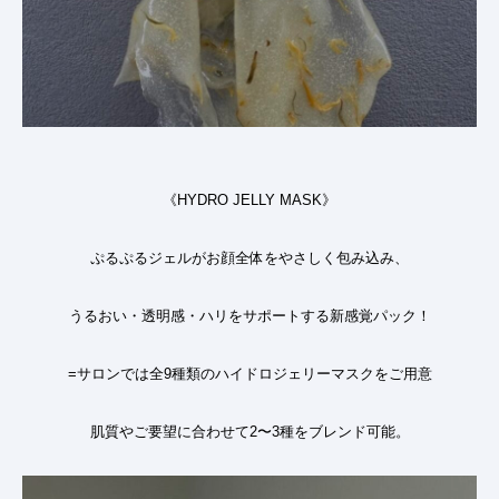
《
HYDRO JELLY MASK
》
ぷるぷるジェルがお顔全体をやさしく包み込み、
うるおい・透明感・ハリをサポートする新感覚パック
！
=
サロンでは全
9
種類のハイドロジェリーマスクをご用意
肌質やご要望に合わせて
2
〜
3
種をブレンド可能。