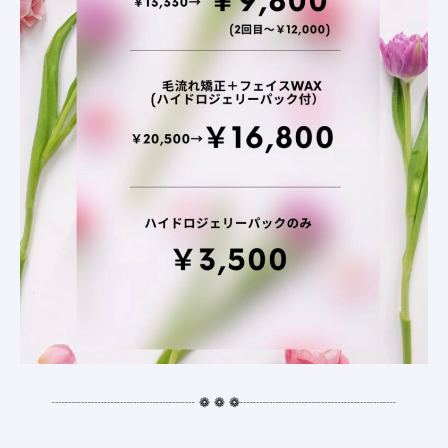
┈┈┈┈┈┈┈┈┈┈┈
❁
❁
❁
┈┈┈┈┈┈┈┈┈┈┈┈