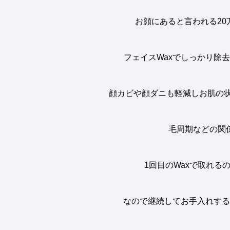
お顔にあると言われる
20
フェイス
Wax
でしっかり除去
顔カビや顔ダニも軽減しお肌の状
毛周期などの関
1
回目の
Wax
で取れる
なので継続してお手入れする