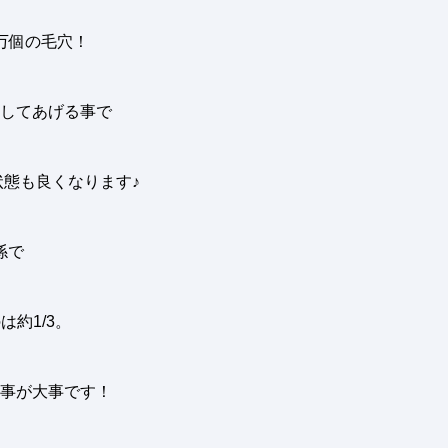
万個の毛穴！
してあげる事で
態も良くなります♪
係で
のは約
1/3。
事が大事です
！