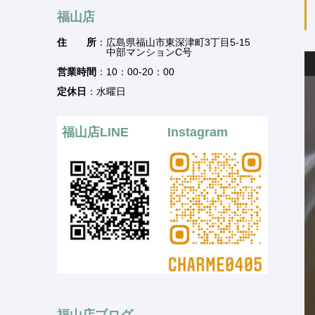
福山店
住 所
：広島県福山市東深津町3丁目5-15
中部マンションC号
営業時間
：10：00-20：00
定休日
：水曜日
福山店LINE
Instagram
福山店ブログ