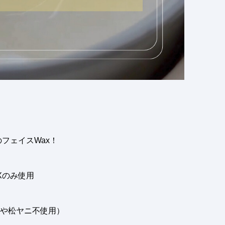
のフェイス
Wax！
X
のみ使用
や松ヤニ不使用）