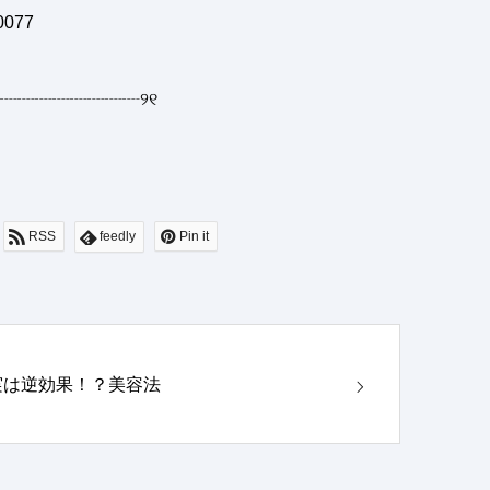
0077
┈┈┈┈┈┈┈┈
୨୧
RSS
feedly
Pin it
実は逆効果！？美容法