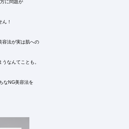
方に問題が
せん！
美容法が実は肌への
まうなんてことも
。
ちな
NG
美容法を
。