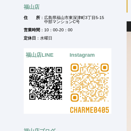
福山店
住 所
：広島県福山市東深津町3丁目5-15
中部マンションC号
営業時間
：10：00-20：00
定休日
：水曜日
福山店LINE
Instagram
福山店ブログ