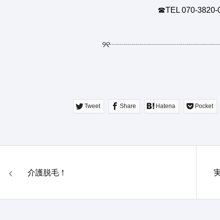
☎︎TEL 070-3820-
୨୧
┈┈┈┈┈┈┈┈┈┈┈┈┈┈
Tweet
Share
Hatena
Pocket
介護脱毛！