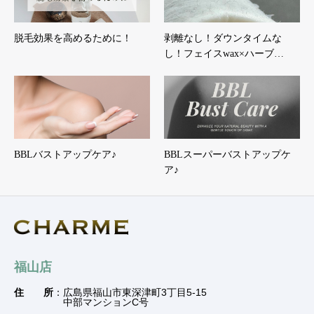
脱毛効果を高めるために！
剥離なし！ダウンタイムな
し！フェイスwax×ハーブ…
BBLバストアップケア♪
BBLスーパーバストアップケ
ア♪
福山店
住 所
：広島県福山市東深津町3丁目5-15
中部マンションC号