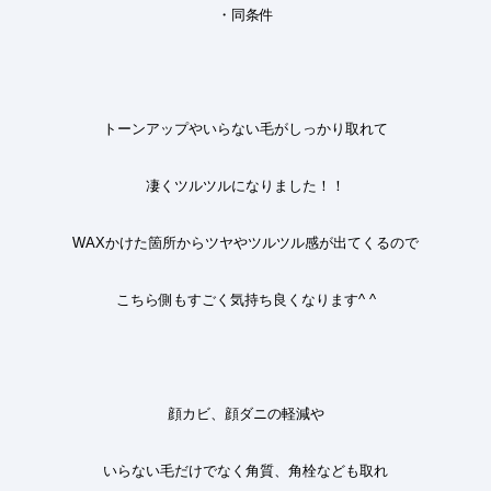
・同条件
トーンアップやいらない毛が
しっかり取れて
凄くツルツルになりました
！！
WAX
かけた箇所からツヤやツルツル感が
出てくるので
こちら側もすごく気持ち良くなります
^ ^
顔カビ、顔ダニの軽減や
いらない毛だけでなく
角質、角栓なども取れ