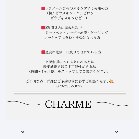
୨୧
┈┈┈┈┈┈┈┈┈┈┈┈┈┈┈┈┈┈┈┈┈┈
୨୧