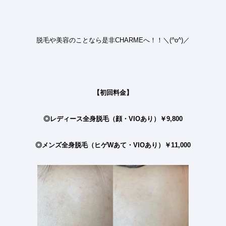
脱毛や美容のことなら是非CHARMEへ！！＼(^o^)／
【初回料金】
◎レディース全身脱毛（顔・
VIO
あり）￥
9,800
◎メンズ全身脱毛（ヒゲ
W
あて・
VIO
あり）￥
11,000