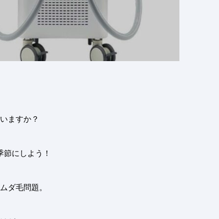
いますか？
季節にしよう
！
ムダ毛問題。