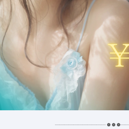
┈┈┈┈┈┈┈┈┈┈┈
❁
❁
❁
┈