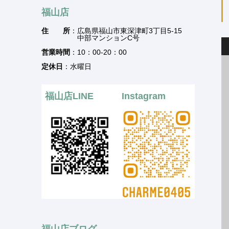
福山店
住 所
：広島県福山市東深津町3丁目5-15
中部マンションC号
営業時間
：10：00-20：00
定休日
：水曜日
福山店LINE
Instagram
福山店ブログ