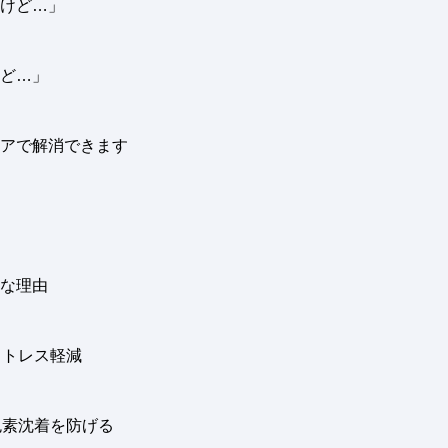
けど…」
ど…」
アで解消できます
な理由
ストレス軽減
色素沈着を防げる