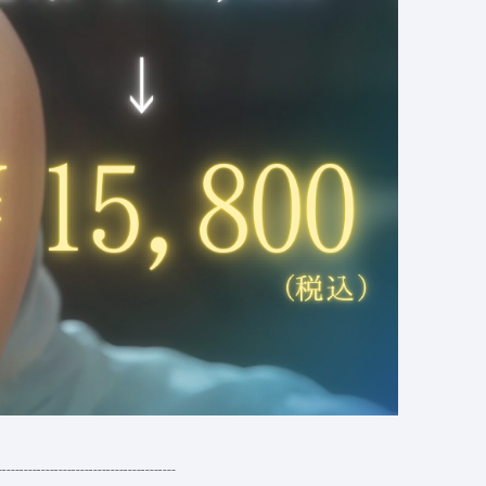
┈┈┈┈┈┈┈┈┈┈┈