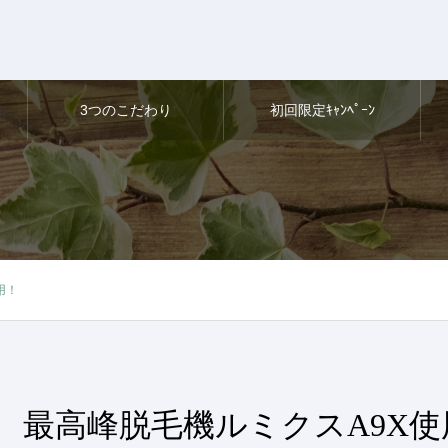
3つのこだわり
初回限定ｷｬﾝﾍﾟｰﾝ
用！
最高峰脱毛機ルミクスA9X使