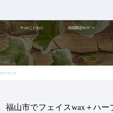
3つのこだわり
初回限定ｷｬﾝﾍﾟｰﾝ
ブピーリング
福山市でフェイスwax＋ハ