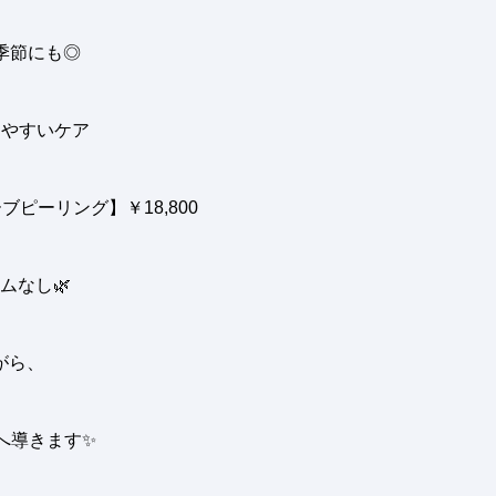
季節にも◎
やすいケア
ピーリング】￥18,800
ムなし
🌿
がら、
へ導きます
✨