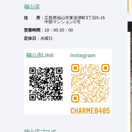
福山店
住 所
：広島県福山市東深津町3丁目5-15
中部マンションC号
営業時間
：10：00-20：00
定休日
：水曜日
福山店LINE
Instagram
福山店ブログ