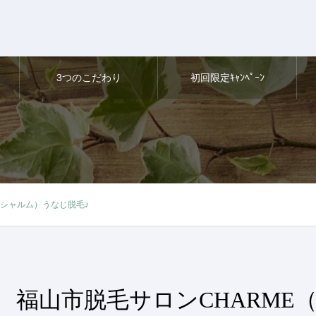
3つのこだわり
初回限定ｷｬﾝﾍﾟｰﾝ
（シャルム）うなじ脱毛♪
福山市脱毛サロンCHARME