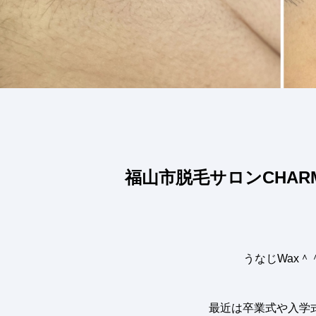
福山市脱毛サロンCHAR
うなじWax＾
最近は卒業式や入学