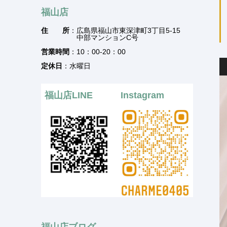
福山店
住 所
：広島県福山市東深津町3丁目5-15
中部マンションC号
営業時間
：10：00-20：00
定休日
：水曜日
福山店LINE
Instagram
福山店ブログ