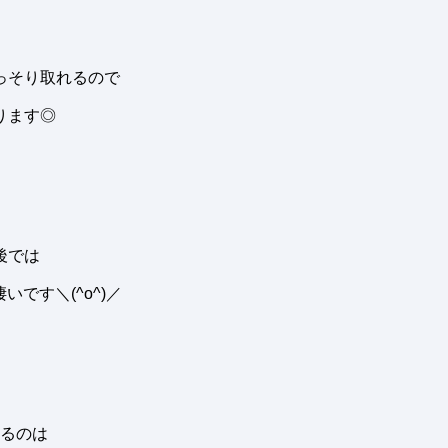
っそり取れるので
ります◎
後では
です＼(^o^)／
るのは