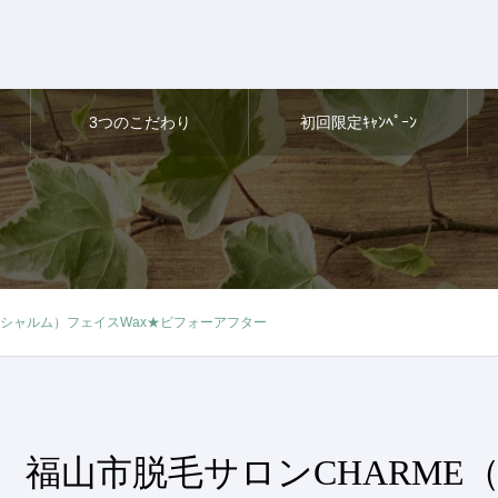
3つのこだわり
初回限定ｷｬﾝﾍﾟｰﾝ
（シャルム）フェイスWax★ビフォーアフター
福山市脱毛サロンCHARME