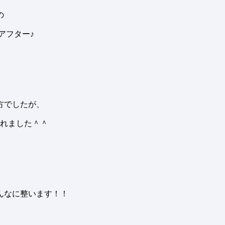
の
アフター♪
方でしたが、
れました＾＾
んなに整います！！