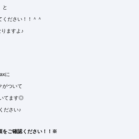
。と
てください！！＾＾
りますよ♪
axに
クがついて
だいてます◎
ください♪
項をご確認ください！！※