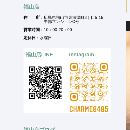
福山店
住 所
：広島県福山市東深津町3丁目5-15
中部マンションC号
営業時間
：10：00-20：00
定休日
：水曜日
福山店LINE
Instagram
福山店ブログ