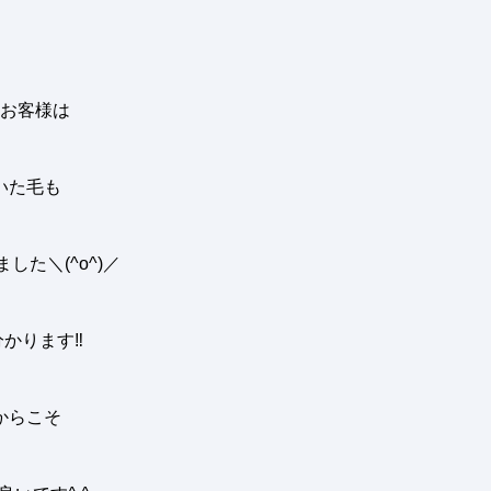
お客様は
いた毛も
ました
＼(^o^)／
分かります
‼︎
からこそ