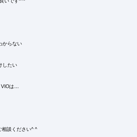
良いです
^ ^
わからない
けしたい
と
VIO
は
…
ご相談ください
^ ^