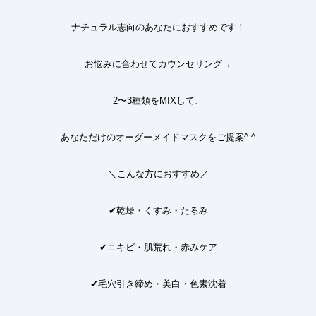
ナチュラル志向のあなたにおすすめです
！
お悩みに合わせてカウンセリング
→
2
〜
3
種類を
MIX
して、
あなただけのオーダーメイドマスクをご提案
^ ^
＼こんな方におすすめ／
✔
乾燥・くすみ・たるみ
✔
ニキビ・肌荒れ・赤みケア
✔
毛穴引き締め・美白・色素沈着