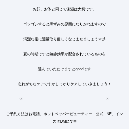
お顔、お体と同じで保湿は大切です。
ゴシゴシすると黒ずみの原因になりかねますので
清潔な指に適量取り優しくなじませましょう
☆
彡
夏の時期ですと鎮静効果が配合されているものを
選んでいただけますと
good
です
忘れがちなケアですがしっかりケアしていきましょう
！
୨୧
┈┈┈┈┈┈┈┈┈┈┈┈┈┈┈┈┈┈┈┈┈┈
୨୧
ご予約方法はお電話、ホットペッパービューティー、公式LINE、イン
スタDMにて✉︎