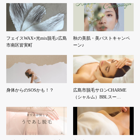
フェイスWAX×光mix脱毛♪広島
秋の美肌・美バストキャンペ
市南区皆実町
ーン♪
身体からのSOSかも！？
広島市脱毛サロンCHARME
（シャルム）BBLスー…