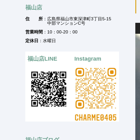
福山店
住 所
：広島県福山市東深津町3丁目5-15
中部マンションC号
営業時間
：10：00-20：00
定休日
：水曜日
福山店LINE
Instagram
福山店ブログ