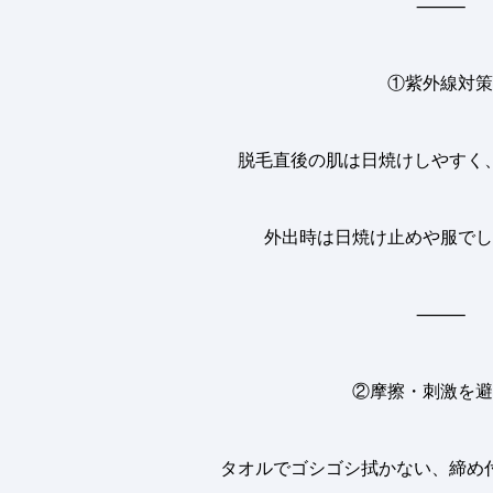
⸻
①紫外線対策
脱毛直後の肌は日焼けしやすく
外出時は日焼け止めや服でし
⸻
②摩擦・刺激を避
タオルでゴシゴシ拭かない、締め