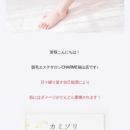
皆様こんにちは
！
脱毛エステサロン
CHARME福山
店です
♪
日々繰り返す自己処理により
肌にはダメージがどんどん蓄積されます
！