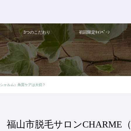
3つのこだわり
初回限定ｷｬﾝﾍﾟｰﾝ
（シャルム）角質ケアは大切？
福山市脱毛サロンCHARME