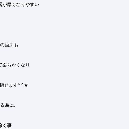
層が厚くなりやすい
の箇所も
て柔らかくなり
指せます
^ ^★
る為に、
除く事