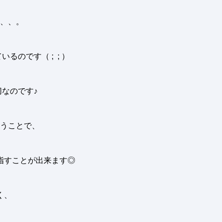
、、。
ているのです（
; ;
）
なのです♪
うことで、
指すことが出来ます◎
く、