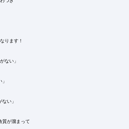
わつき
なります！
がない」
い」
がない」
角質が溜まって