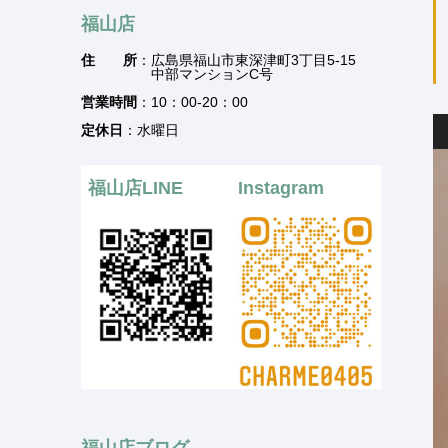
福山店
住 所
：広島県福山市東深津町3丁目5-15
中部マンションC号
営業時間
：10：00-20：00
定休日
：水曜日
福山店LINE
Instagram
福山店ブログ