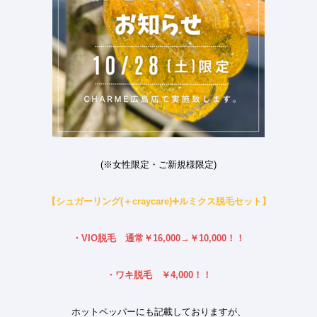
(
※
女性限定・ご新規様限定
)
【シュガーリング
(
＋
craycare)
➕
ルミクス脱毛セット】
・
VIO
脱毛 通常￥
16,000→
￥
10,000
！！
・ワキ脱毛 ￥
4,000
！！
ホットペッパーにも記載しておりますが、