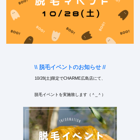
\\
脱毛イベントのお知らせ
//
10/28(
土
)
限定で
CHARME
広島店にて、
脱毛イベントを実施致します
（＾
_
＾）