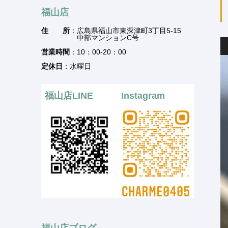
福山店
住 所
：広島県福山市東深津町3丁目5-15
中部マンションC号
営業時間
：10：00-20：00
定休日
：水曜日
福山店LINE
Instagram
福山店ブログ