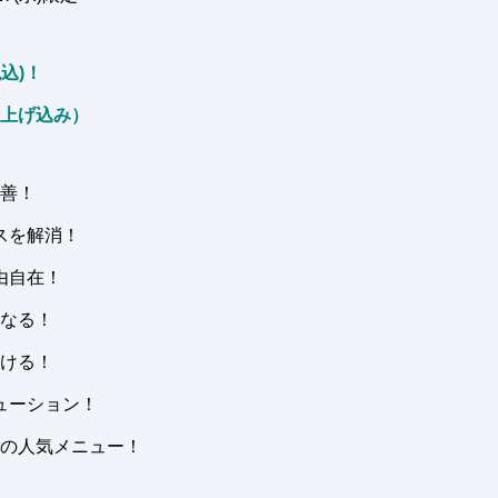
税込)！
仕上げ込み）
善！
スを解消！
由自在！
なる！
ける！
ューション！
の人気メニュー！