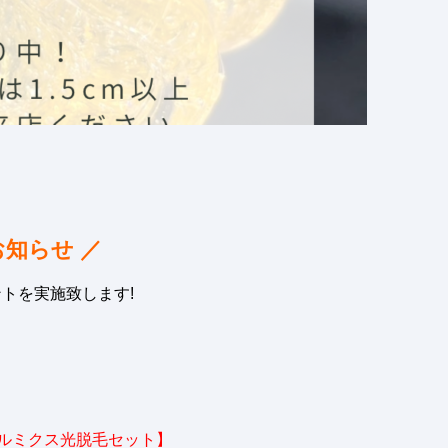
知らせ ／
ントを実施致します!
)＋ルミクス光脱毛セット】