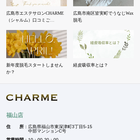
広島市エステサロンCHARME
広島市南区皆実町でうなじWax
（シャルム）口コミご…
脱毛
新年度脱毛スタートしません
経皮吸収率とは？
か？
福山店
住 所
：広島県福山市東深津町3丁目5-15
中部マンションC号
営業時間
：10：00-20：00