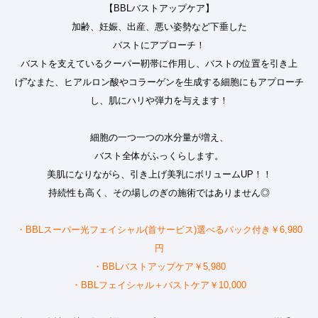
【BBLバストアップケア】
加齢、妊娠、出産、悪い姿勢など下垂した
バストにアプローチ！
バストを支えているクーパー靭帯に作用し、バストの位置を引き上
げ”なまた、ヒアルロン酸やコラーゲンを生成する細胞にもアプローチ
し、肌にハリや弾力を与えます！
細胞の一つ一つの水分量が増え、
バスト全体がふっくらします。
美肌になりながら、引き上げ美乳にボリュームUP！！
持続性も高く、その場しのぎの施術ではありません◎
・BBLスーパー光フェイシャル(首サービス)選べるパック付き￥6,980
円
・BBLバストアップケア￥5,980
・BBLフェイシャル＋バストケア￥10,000