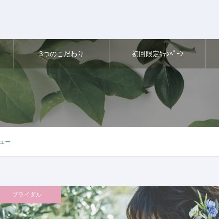
3つのこだわり
初回限定ｷｬﾝﾍﾟｰﾝ
ュー
ブライダル