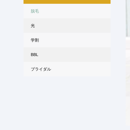
脱毛
光
学割
BBL
ブライダル