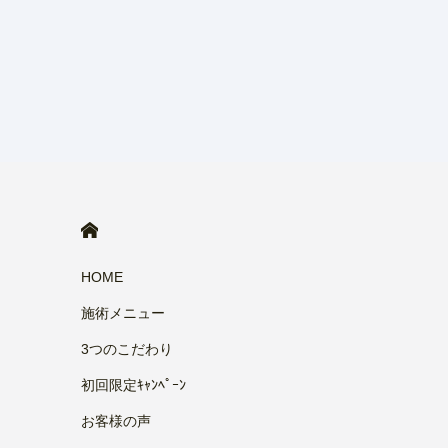
HOME
HOME
施術メニュー
3つのこだわり
初回限定ｷｬﾝﾍﾟｰﾝ
お客様の声