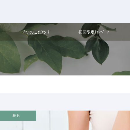
3つのこだわり
初回限定ｷｬﾝﾍﾟｰﾝ
脱毛