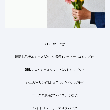
CHARME
では
最新脱毛機ルミクス
A9x
での脱毛
(
レディース
&
メンズ
)
や
BBL
フェイシャルケア、バストアップケア
シュガーリング脱毛
(
ワキ、
VIO
、お背中
)
ワックス脱毛
(
フェイス、うなじ
)
ハイドロジェリーマスクパック