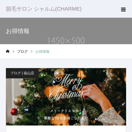
脱毛サロン シャルム(CHARME)
お得情報
ブログ
お得情報
ホーム
ブログ | 福山店