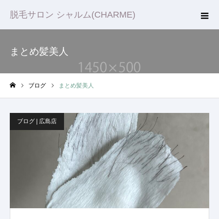
脱毛サロン シャルム(CHARME)
まとめ髪美人
ブログ
まとめ髪美人
ホーム
ブログ | 広島店