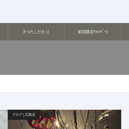
3つのこだわり
初回限定ｷｬﾝﾍﾟｰﾝ
ブログ | 広島店