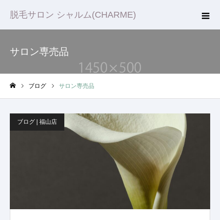
脱毛サロン シャルム(CHARME)
サロン専売品
ブログ
サロン専売品
ホーム
ブログ | 福山店