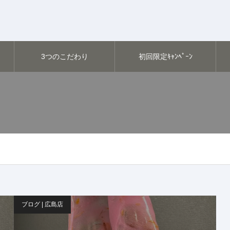
3つのこだわり
初回限定ｷｬﾝﾍﾟｰﾝ
ブログ | 広島店