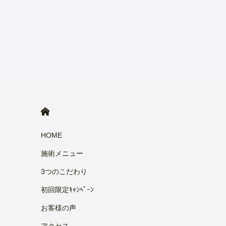
HOME
HOME
施術メニュー
3つのこだわり
初回限定ｷｬﾝﾍﾟｰﾝ
お客様の声