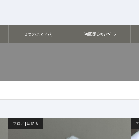
3つのこだわり
初回限定ｷｬﾝﾍﾟｰﾝ
ブログ | 広島店
ブ