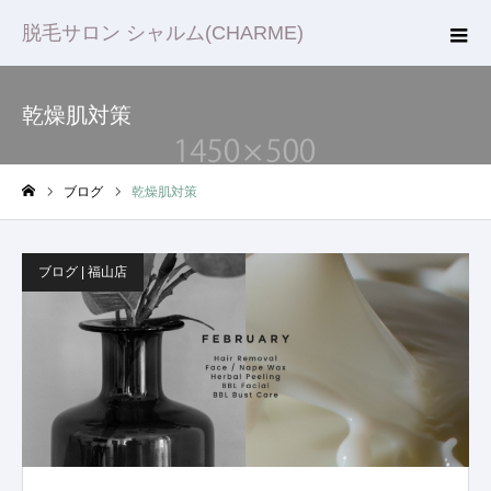
脱毛サロン シャルム(CHARME)
乾燥肌対策
ブログ
乾燥肌対策
ホーム
ブログ | 福山店