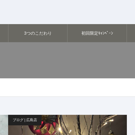
3つのこだわり
初回限定ｷｬﾝﾍﾟｰﾝ
ブログ | 広島店