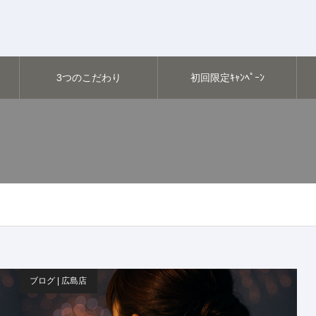
3つのこだわり
初回限定ｷｬﾝﾍﾟｰﾝ
ブログ | 広島店