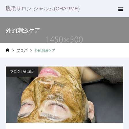
脱毛サロン シャルム(CHARME)
外的刺激ケア
ブログ
外的刺激ケア
ホーム
ブログ | 福山店