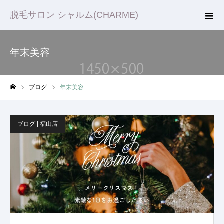
脱毛サロン シャルム(CHARME)
年末美容
ブログ
年末美容
ホーム
ブログ | 福山店