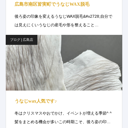
広島市南区皆実町でうなじWAX脱毛
後ろ姿の印象を変えるうなじWAX脱毛&#x2728;自分で
は見えにくいうなじの産毛や形を整えること…
ブログ | 広島店
うなじwax人気です♪
冬はクリスマスやおでかけ、イベントが増える季節^ ^
髪をまとめる機会が多いこの時期こそ、後ろ姿の印…