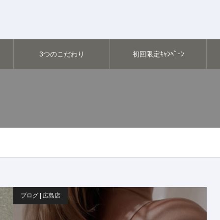
3つのこだわり
初回限定ｷｬﾝﾍﾟｰﾝ
ブログ | 広島店