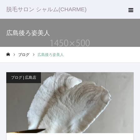
脱毛サロン シャルム(CHARME)
広島後ろ姿美人
ブログ
広島後ろ姿美人
ホーム
ブログ | 広島店