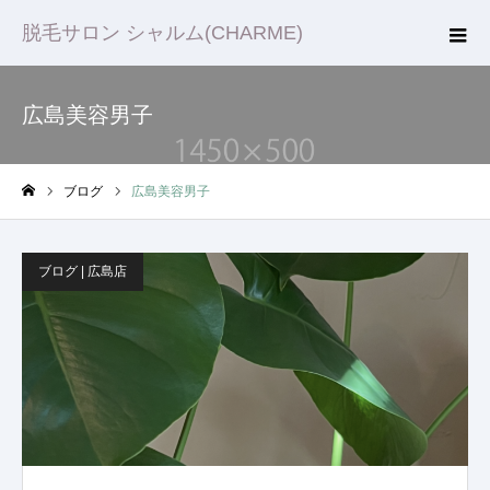
脱毛サロン シャルム(CHARME)
広島美容男子
ブログ
広島美容男子
ホーム
ブログ | 広島店