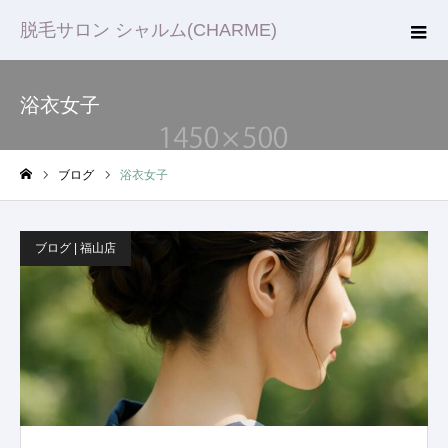
脱毛サロン シャルム(CHARME)
浴衣女子
ブログ
浴衣女子
ホーム
ブログ | 福山店