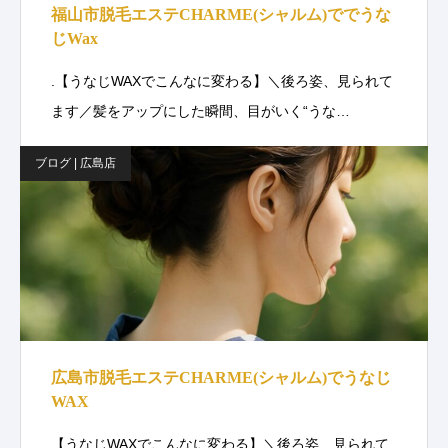
福山市脱毛エステCHARME(シャルム)ででうな
じWax
.【うなじWAXでこんなに変わる】＼後ろ姿、見られて
ます／髪をアップにした瞬間、目がいく“うな…
ブログ | 広島店
広島市脱毛エステCHARME(シャルム)でうなじ
WAX
【うなじWAXでこんなに変わる】＼後ろ姿、見られて