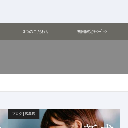
3つのこだわり
初回限定ｷｬﾝﾍﾟｰﾝ
ブログ | 広島店