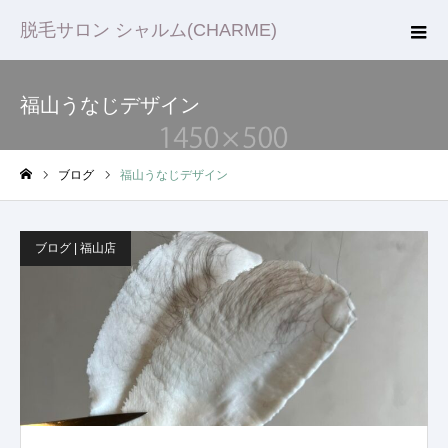
脱毛サロン シャルム(CHARME)
福山うなじデザイン
ブログ
福山うなじデザイン
ホーム
ブログ | 福山店